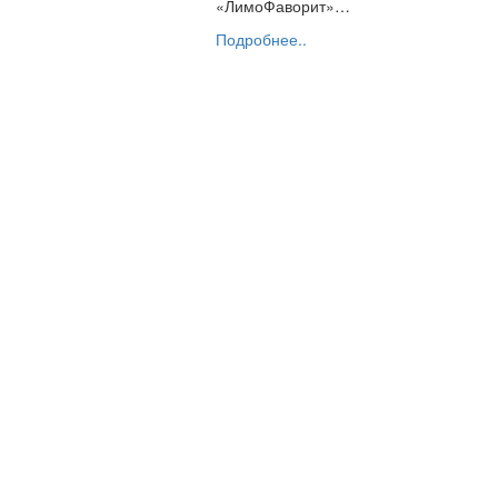
«ЛимоФаворит»…
Подробнее..