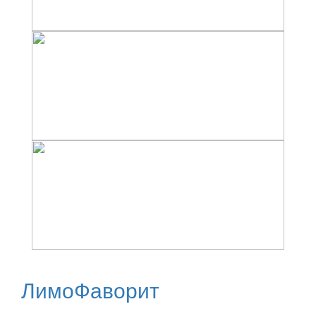
ЛимоФаворит
Аренда лимузинов в Москве и Московской области