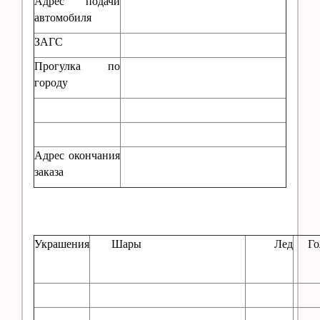
Адрес подачи
автомобиля
ЗАГС
Прогулка по
городу
Адрес окончания
заказа
Украшения
Шары
Лед
Гол