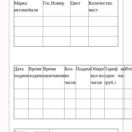
Марка
Гос.Номер
Цвет
Количество
автомобиля
мест
Дата
Время
Время
Кол-
Подача
Общее
Тариф за
Ит
подачи
подачи
окончания
во
кол-во
один час
часов
часов
(руб.)