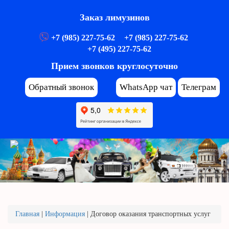
Заказ лимузинов
+7 (985) 227-75-62
+7 (985) 227-75-62
+7 (495) 227-75-62
Прием звонков круглосуточно
Обратный звонок
WhatsApp чат
Телеграм
Главная
|
Информация
|
Договор оказания транспортных услуг