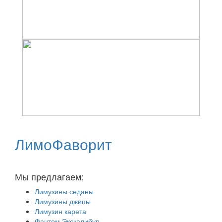
ЛимоФаворит
Аренда лимузинов в Москве и Московской области
Мы предлагаем:
Лимузины седаны
Лимузины джипы
Лимузин карета
Фантом Экскалибур