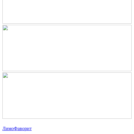
ЛимоФаворит