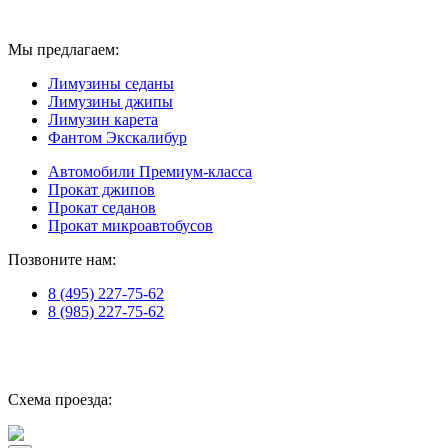
Аренда лимузинов в Москве и Московской области
Мы предлагаем:
Лимузины седаны
Лимузины джипы
Лимузин карета
Фантом Экскалибур
Автомобили Премиум-класса
Прокат джипов
Прокат седанов
Прокат микроавтобусов
Позвоните нам:
8 (495) 227-75-62
8 (985) 227-75-62
г. Москва, М. Верхние Лихоборы
ул. Проезд Черепановых
дом.29.А. стр.7
Схема проезда: