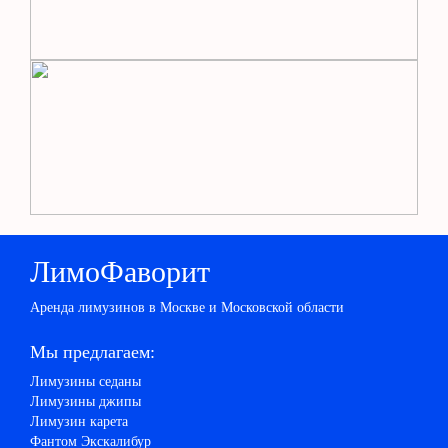
ЛимоФаворит
Аренда лимузинов в Москве и Московской области
Мы предлагаем:
Лимузины седаны
Лимузины джипы
Лимузин карета
Фантом Экскалибур