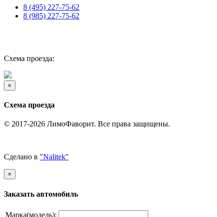
8 (495) 227-75-62
8 (985) 227-75-62
г. Москва, М. Верхние Лихоборы
ул. Проезд Черепановых
дом.29.А. стр.7
Схема проезда:
×
Схема проезда
© 2017-2026 ЛимоФаворит. Все права защищены.
Политика конфиденциальности
Сделано в
"Nalitek"
×
Заказать автомобиль
Марка(модель):