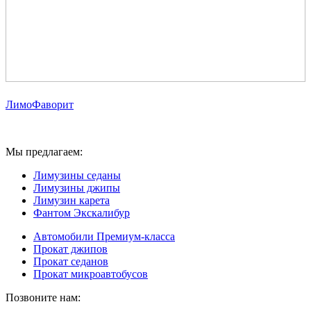
ЛимоФаворит
Аренда лимузинов в Москве и Московской области
Мы предлагаем:
Лимузины седаны
Лимузины джипы
Лимузин карета
Фантом Экскалибур
Автомобили Премиум-класса
Прокат джипов
Прокат седанов
Прокат микроавтобусов
Позвоните нам: