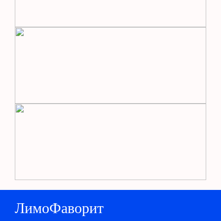
ЛимоФаворит