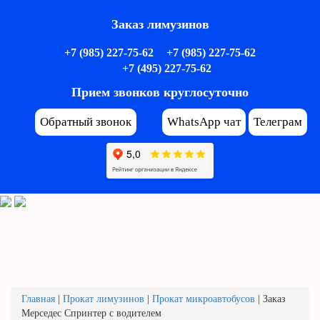
Заказ лимузинов
+7 (985) 227-75-62
+7 (985) 227-75-62
+7 (495) 227-75-62
Прием звонков круглосуточно
Обратный звонок
WhatsApp чат
Телеграм
Главная
|
Прокат лимузинов
|
Прокат микроавтобусов
|
Заказ
Мерседес Спринтер с водителем