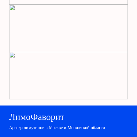
ЛимоФаворит
Аренда лимузинов в Москве и Московской области