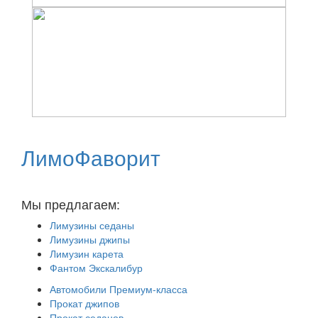
ЛимоФаворит
Аренда лимузинов в Москве и Московской области
Мы предлагаем:
Лимузины седаны
Лимузины джипы
Лимузин карета
Фантом Экскалибур
Автомобили Премиум-класса
Прокат джипов
Прокат седанов