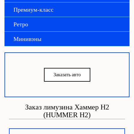
Премиум-класс
Ретро
Минивэны
Заказать авто
Заказ лимузина Хаммер H2
(HUMMER H2)