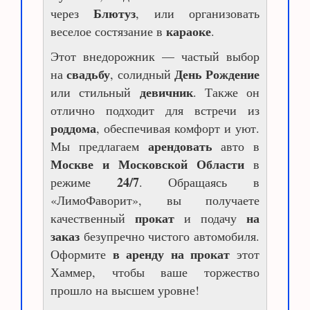
Блютуз
через
, или организовать
караоке
веселое состязание в
.
Этот внедорожник — частый выбор
свадьбу
День Рождение
на
, солидный
девичник
или стильный
. Также он
отлично подходит для встречи из
роддома
, обеспечивая комфорт и уют.
арендовать
Мы предлагаем
авто в
Москве и Московской Области
в
24/7
режиме
. Обращаясь в
«ЛимоФаворит», вы получаете
прокат
на
качественный
и подачу
заказ
безупречно чистого автомобиля.
в аренду на прокат
Оформите
этот
Хаммер, чтобы ваше торжество
прошло на высшем уровне!