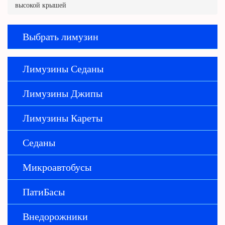
высокой крышей
Выбрать лимузин
Лимузины Седаны
Лимузины Джипы
Лимузины Кареты
Седаны
Микроавтобусы
ПатиБасы
Внедорожники