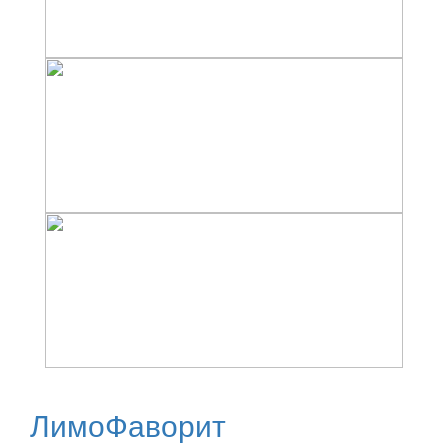
ЛимоФаворит